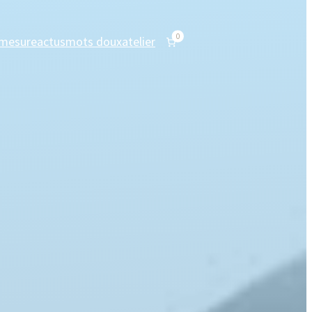
0
 mesure
actus
mots doux
atelier