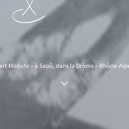
La forêt des chapeaux
’art Modiste – à Saoû, dans la Drôme – Rhône-Alp