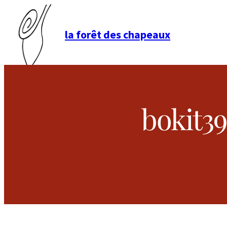
la forêt des chapeaux
bokit3