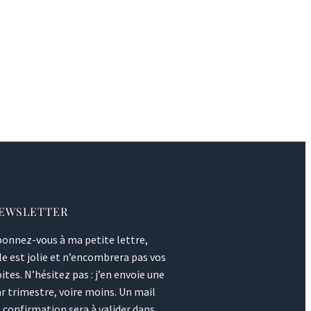
EWSLETTER
onnez-vous à ma petite lettre,
le est jolie et n’encombrera pas vos
ites. N’hésitez pas : j’en envoie une
r trimestre, voire moins. Un mail
 confirmation sera à valider dans