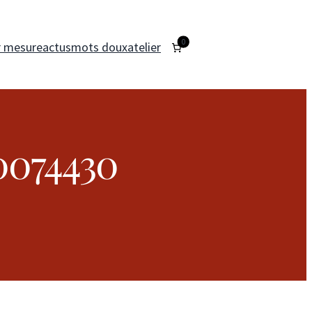
0
r mesure
actus
mots doux
atelier
0074430