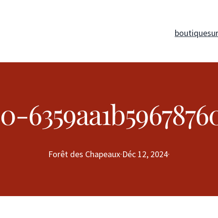
boutique
su
90-6359aa1b5967876
Forêt des Chapeaux
·
Déc 12, 2024
·