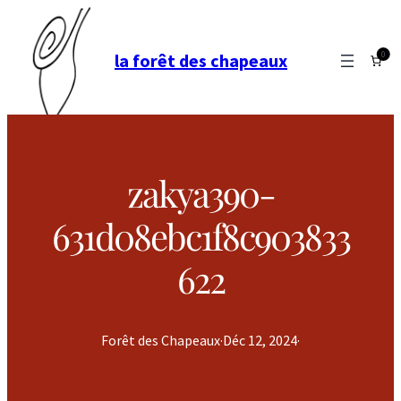
0
la forêt des chapeaux
zakya390-
631d08ebc1f8c903833
622
Forêt des Chapeaux
·
Déc 12, 2024
·