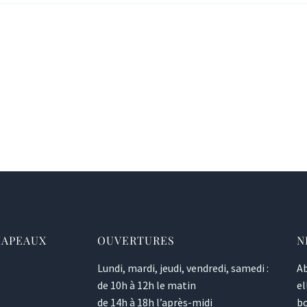
HAPEAUX
OUVERTURES
N
Lundi, mardi, jeudi, vendredi, samedi :
Ab
de 10h à 12h le matin
el
de 14h à 18h l’après-midi
bo