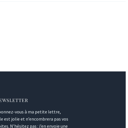
EWSLETTER
onnez-vous à ma petite lettre,
le est jolie et n’encombrera pas vos
ites. N’hésitez pas : j’en envoie une