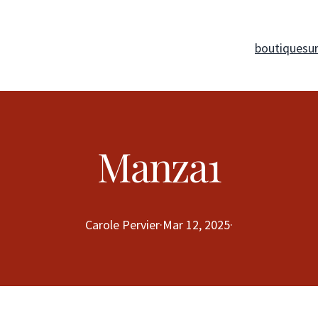
boutique
su
Manza1
Carole Pervier
·
Mar 12, 2025
·