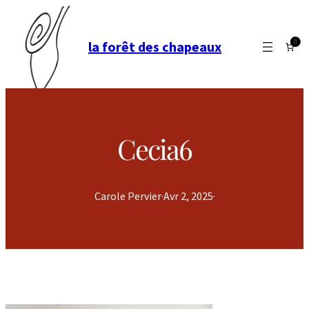
0
la forêt des chapeaux
Cecia6
Carole Pervier
·
Avr 2, 2025
·