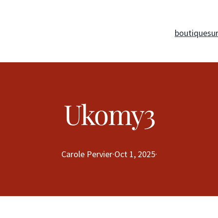
boutique
su
Ukomy3
Carole Pervier
·
Oct 1, 2025
·