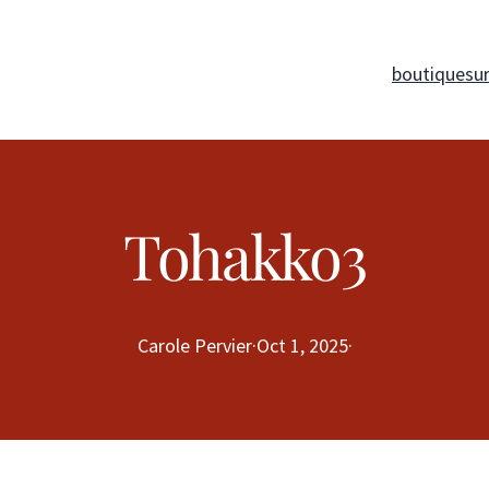
boutique
su
Tohakko3
Carole Pervier
·
Oct 1, 2025
·