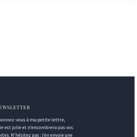
EWSLETTER
onnez-vous à ma petite lettre,
le est jolie et n’encombrera pas vos
ites. N’hésitez pas : j’en envoie une