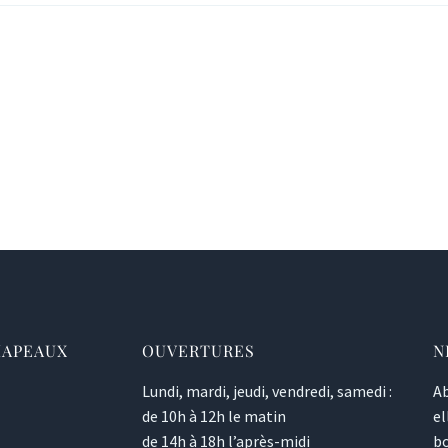
HAPEAUX
OUVERTURES
N
Lundi, mardi, jeudi, vendredi, samedi :
Ab
de 10h à 12h le matin
el
de 14h à 18h l’après-midi
bo