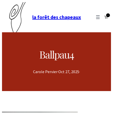
0
la forêt des chapeaux
Ballpau4
Carole Pervier
·
Oct 27, 2025
·