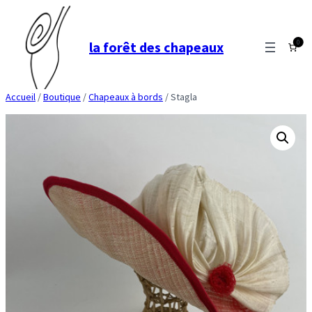
Aller
au
0
la forêt des chapeaux
contenu
Accueil
/
Boutique
/
Chapeaux à bords
/ Stagla