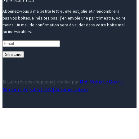
Abonnez-vous à ma petite lettre, elle est jolie et n’encombrera
pas vos boites. N’hésitez pas : j’en envoie une par trimestre, voire
moins. Un mail de confirmation sera à valider dans votre boite mail
ou indésirables.
S'inscrire
© La forêt des chapeaux | réalisé par
Midi Moins Le Quart |
Mentions Légales
|
CGV
|
Administration