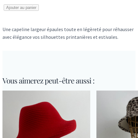
q
Ajouter au panier
u
a
Une capeline largeur épaules toute en légèreté pour réhausser
n
avec élégance vos silhouettes printanières et estivales.
t
i
t
é
d
e
Vous aimerez peut-être aussi :
S
t
a
g
l
a