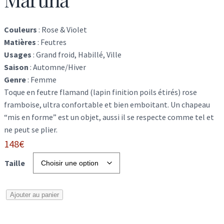
Couleurs
:
Rose & Violet
Matières
:
Feutres
Usages
:
Grand froid, Habillé, Ville
Saison
:
Automne/Hiver
Genre
:
Femme
Toque en feutre flamand (lapin finition poils étirés) rose
framboise, ultra confortable et bien emboitant. Un chapeau
“mis en forme” est un objet, aussi il se respecte comme tel et
ne peut se plier.
148
€
Taille
q
Ajouter au panier
u
a