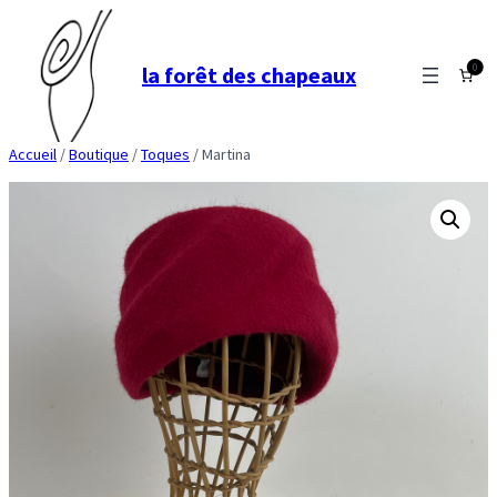
Aller
au
0
la forêt des chapeaux
contenu
Accueil
/
Boutique
/
Toques
/ Martina