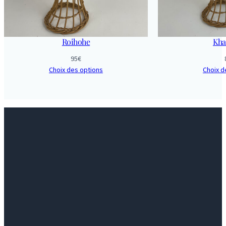
Roihohe
Kha
95
€
Choix des options
Choix d