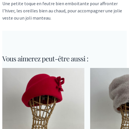
Une petite toque en feutre bien emboitante pour affronter
n
l’hiver, les oreilles bien au chaud, pour accompagner une jolie
t
veste ou un joli manteau.
i
t
é
d
e
M
Vous aimerez peut-être aussi :
a
r
t
i
n
a