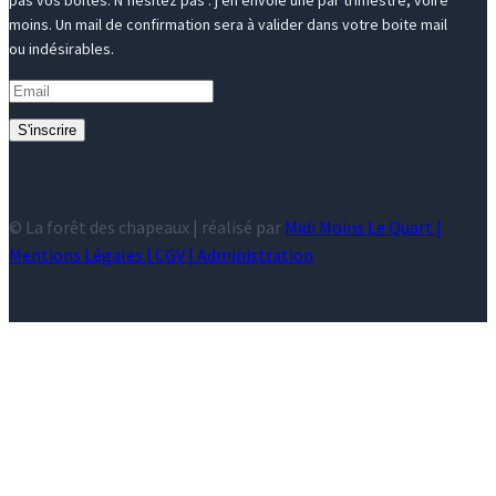
pas vos boites. N’hésitez pas : j’en envoie une par trimestre, voire
moins. Un mail de confirmation sera à valider dans votre boite mail
ou indésirables.
S'inscrire
© La forêt des chapeaux | réalisé par
Midi Moins Le Quart |
Mentions Légales
|
CGV
|
Administration