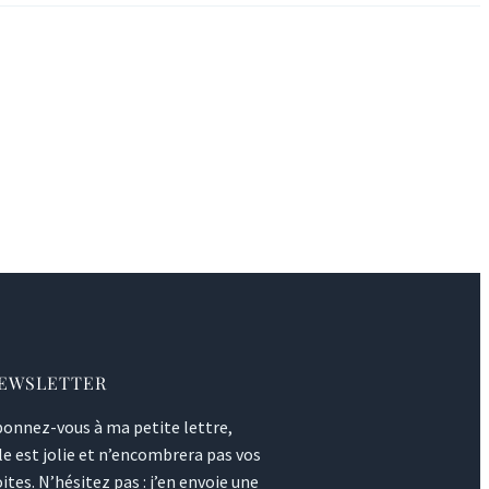
EWSLETTER
onnez-vous à ma petite lettre,
le est jolie et n’encombrera pas vos
ites. N’hésitez pas : j’en envoie une