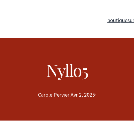
boutique
su
Nyllo5
Carole Pervier
·
Avr 2, 2025
·