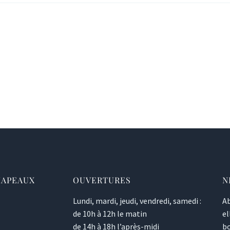
HAPEAUX
OUVERTURES
N
Lundi, mardi, jeudi, vendredi, samedi :
Ab
de 10h à 12h le matin
el
de 14h à 18h l’après-midi
bo