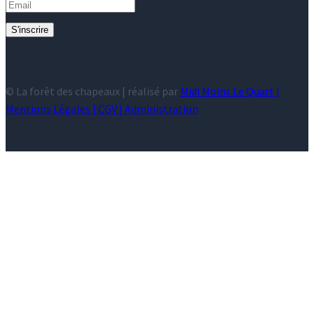
S'inscrire
© La forêt des chapeaux | réalisé par
Midi Moins Le Quart |
Mentions Légales
|
CGV
|
Administration