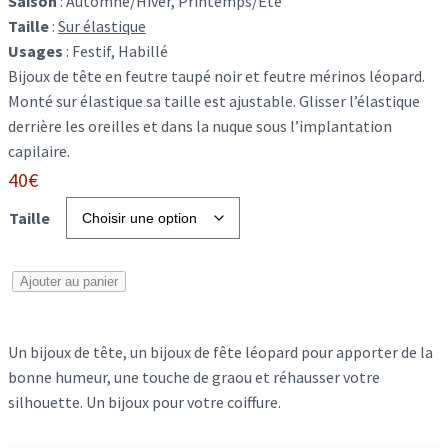
Saison
:
Automne/Hiver, Printemps/Été
Taille
:
Sur élastique
Usages
:
Festif, Habillé
Bijoux de tête en feutre taupé noir et feutre mérinos léopard.
Monté sur élastique sa taille est ajustable. Glisser l’élastique
derrière les oreilles et dans la nuque sous l’implantation
capilaire.
40
€
Taille
q
Ajouter au panier
u
a
Un bijoux de tête, un bijoux de fête léopard pour apporter de la
n
bonne humeur, une touche de graou et réhausser votre
t
silhouette. Un bijoux pour votre coiffure.
i
t