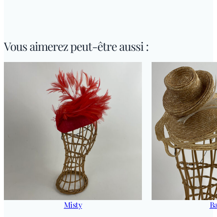
é
d
e
T
Vous aimerez peut-être aussi :
o
p
l
o
n
Misty
Ba