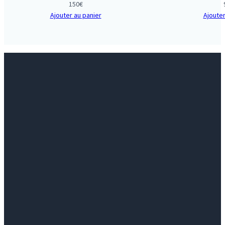
150
€
Ajouter au panier
Ajouter