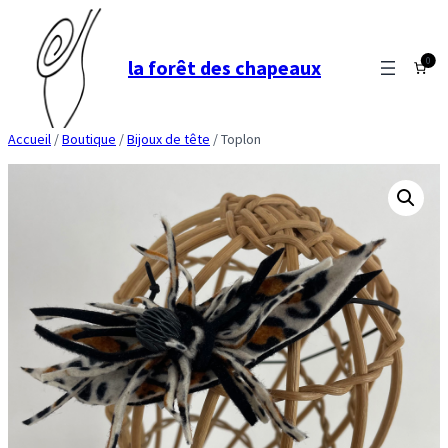
Aller
au
0
la forêt des chapeaux
contenu
Accueil
/
Boutique
/
Bijoux de tête
/ Toplon