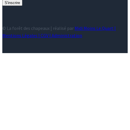
S'inscrire
© La forêt des chapeaux | réalisé par
Midi Moins Le Quart |
Mentions Légales
|
CGV
|
Administration