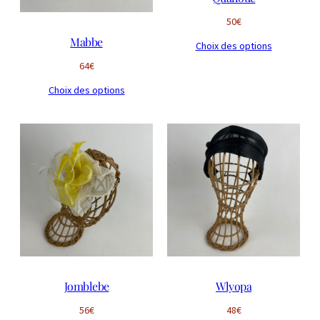
50
€
Mabbe
Choix des options
64
€
Choix des options
Jomblebe
Wlyopa
56
€
48
€