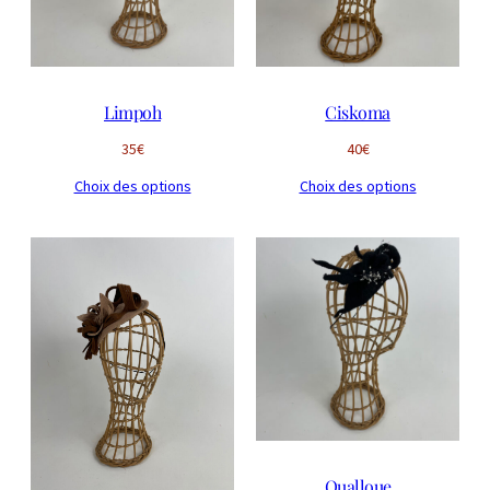
Limpoh
Ciskoma
35
€
40
€
Choix des options
Choix des options
Qualloue