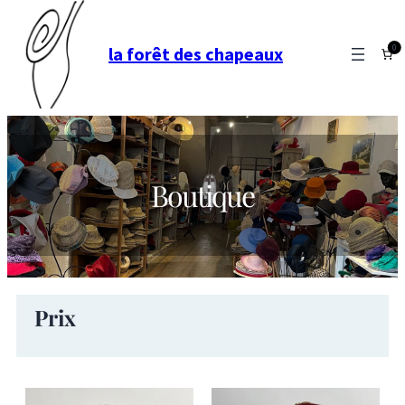
0
la forêt des chapeaux
Aller
au
contenu
Boutique
Prix